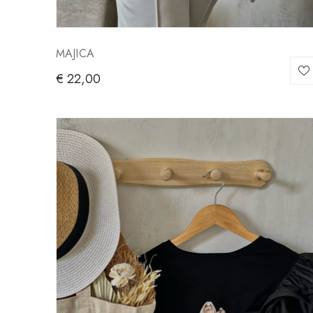
MAJICA
€
22,00