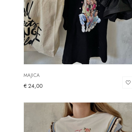
MAJICA
€
24,00