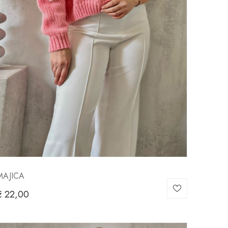
MAJICA
€
22,00