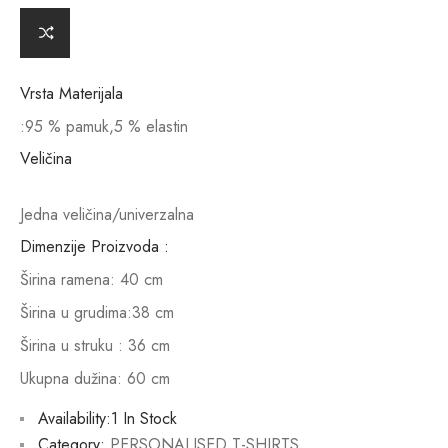
r
n
a
ti
v
Vrsta Materijala
e
:95 % pamuk,5 % elastin
:
Veličina
Jedna veličina/univerzalna
Dimenzije Proizvoda :
Širina ramena: 40 cm
Širina u grudima:38 cm
Širina u struku : 36 cm
Ukupna dužina: 60 cm
Availability:
1 In Stock
Category:
PERSONALISED T-SHIRTS