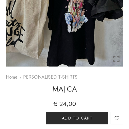
Home
PERSONALISED T-SHIRTS
MAJICA
€
24,00
A
ADD TO CART
lt
e