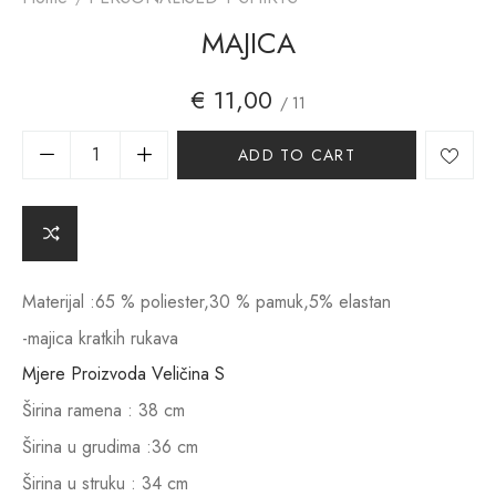
MAJICA
€
11,00
/ 11
A
ADD TO CART
lt
e
r
n
a
ti
v
Materijal :65 % poliester,30 % pamuk,5% elastan
e
-majica kratkih rukava
:
Mjere Proizvoda Veličina S
Širina ramena : 38 cm
Širina u grudima :36 cm
Širina u struku : 34 cm